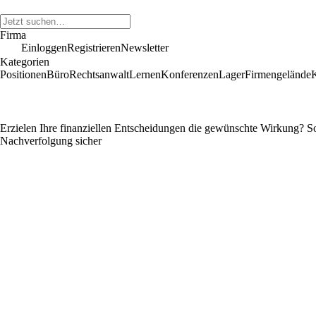
Firma
Einloggen
Registrieren
Newsletter
Kategorien
Positionen
Büro
Rechtsanwalt
Lernen
Konferenzen
Lager
Firmengelände
Erzielen Ihre finanziellen Entscheidungen die gewünschte Wirkung? So 
Nachverfolgung sicher