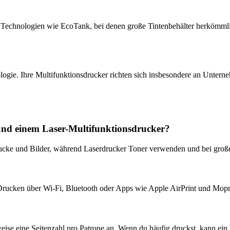
e Technologien wie EcoTank, bei denen große Tintenbehälter herkömmlic
logie. Ihre Multifunktionsdrucker richten sich insbesondere an Unterne
 und einem Laser-Multifunktionsdrucker?
drucke und Bilder, während Laserdrucker Toner verwenden und bei große
s Drucken über Wi-Fi, Bluetooth oder Apps wie Apple AirPrint und Mo
eise eine Seitenzahl pro Patrone an. Wenn du häufig druckst, kann ein 