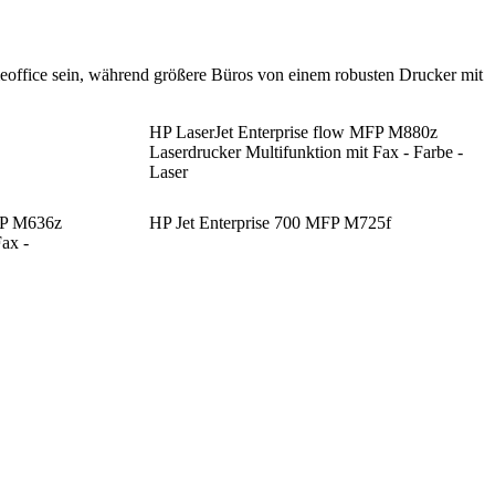
meoffice sein, während größere Büros von einem robusten Drucker mit
HP LaserJet Enterprise flow MFP M880z
Laserdrucker Multifunktion mit Fax - Farbe -
Laser
FP M636z
HP Jet Enterprise 700 MFP M725f
ax -