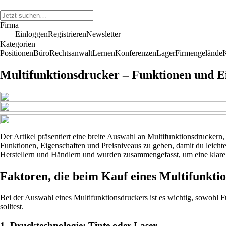
Firma
Einloggen
Registrieren
Newsletter
Kategorien
Positionen
Büro
Rechtsanwalt
Lernen
Konferenzen
Lager
Firmengelände
Multifunktionsdrucker – Funktionen und Ei
Der Artikel präsentiert eine breite Auswahl an Multifunktionsdruckern,
Funktionen, Eigenschaften und Preisniveaus zu geben, damit du leichte
Herstellern und Händlern und wurden zusammengefasst, um eine klare 
Faktoren, die beim Kauf eines Multifunktio
Bei der Auswahl eines Multifunktionsdruckers ist es wichtig, sowohl Fu
solltest.
1. Drucktechnologie: Tinte oder Laser