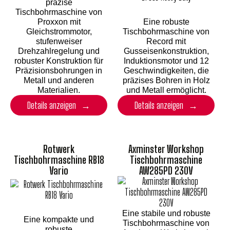
präzise
Tischbohrmaschine von
Proxxon mit
Eine robuste
Gleichstrommotor,
Tischbohrmaschine von
stufenweiser
Record mit
Drehzahlregelung und
Gusseisenkonstruktion,
robuster Konstruktion für
Induktionsmotor und 12
Präzisionsbohrungen in
Geschwindigkeiten, die
Metall und anderen
präzises Bohren in Holz
Materialien.
und Metall ermöglicht.
Details anzeigen
Details anzeigen
Rotwerk
Axminster Workshop
Tischbohrmaschine RB18
Tischbohrmaschine
Vario
AW285PD 230V
Eine stabile und robuste
Eine kompakte und
Tischbohrmaschine von
robuste