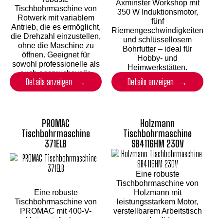
Axminster Workshop mit
Tischbohrmaschine von
350 W Induktionsmotor,
Rotwerk mit variablem
fünf
Antrieb, die es ermöglicht,
Riemengeschwindigkeiten
die Drehzahl einzustellen,
und schlüssellosem
ohne die Maschine zu
Bohrfutter – ideal für
öffnen. Geeignet für
Hobby- und
sowohl professionelle als
Heimwerkstätten.
auch anspruchsvolle
Details anzeigen
Details anzeigen
Hobbyanwender.
PROMAC
Holzmann
Tischbohrmaschine
Tischbohrmaschine
371ELB
SB4116HM 230V
Eine robuste
Tischbohrmaschine von
Eine robuste
Holzmann mit
Tischbohrmaschine von
leistungsstarkem Motor,
PROMAC mit 400-V-
verstellbarem Arbeitstisch