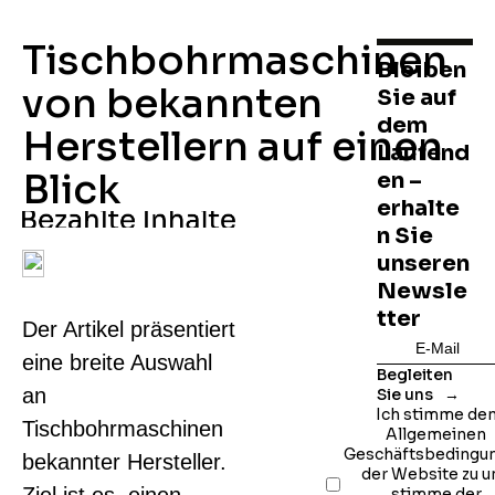
Tischbohrmaschinen
Bleiben
von bekannten
Sie auf
dem
Herstellern auf einen
Laufend
Blick
en –
erhalte
n Sie
unseren
Newsle
tter
Der Artikel präsentiert
eine breite Auswahl
Begleiten
an
Sie uns
Ich stimme de
Tischbohrmaschinen
Allgemeinen
Geschäftsbedingu
bekannter Hersteller.
der Website zu u
stimme der