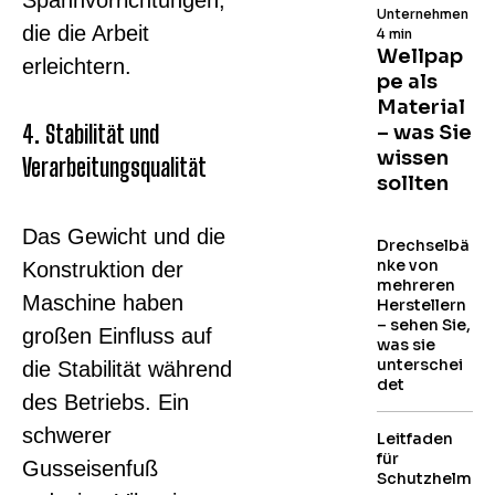
Spannvorrichtungen,
Unternehmen
die die Arbeit
4 min
Wellpap
erleichtern.
pe als
Material
4. Stabilität und
– was Sie
wissen
Verarbeitungsqualität
sollten
Das Gewicht und die
Drechselbä
nke von
Konstruktion der
mehreren
Maschine haben
Herstellern
– sehen Sie,
großen Einfluss auf
was sie
unterschei
die Stabilität während
det
des Betriebs. Ein
schwerer
Leitfaden
für
Gusseisenfuß
Schutzhelm