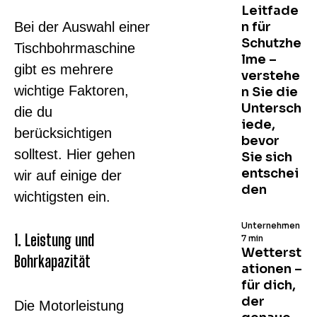
Leitfade
Bei der Auswahl einer
n für
Schutzhe
Tischbohrmaschine
lme –
gibt es mehrere
verstehe
wichtige Faktoren,
n Sie die
Untersch
die du
iede,
berücksichtigen
bevor
solltest. Hier gehen
Sie sich
entschei
wir auf einige der
den
wichtigsten ein.
Unternehmen
1. Leistung und
7 min
Wetterst
Bohrkapazität
ationen –
für dich,
der
Die Motorleistung