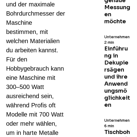
genaue
und der maximale
Messung
Bohrdurchmesser der
en
möchte
Maschine
bestimmen, mit
Unternehmen
welchen Materialien
2 min
Einführu
du arbeiten kannst.
ng in
Für den
Dekupie
Hobbygebrauch kann
rsägen
und ihre
eine Maschine mit
Anwend
300–500 Watt
ungsmö
ausreichend sein,
glichkeit
en
während Profis oft
Modelle mit 700 Watt
Unternehmen
oder mehr wählen,
6 min
Tischboh
um in harte Metalle