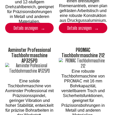
einen dreistufigen
und 12-stufigem
Riemenantrieb, einen plan
Drehzahlbereich, geeignet
gefrästen Arbeitstisch und
für Präzisionsbohrungen
eine robuste Konstruktion
in Metall und anderen
aus Druckgussaluminium.
Materialien.
Details anzeigen
Details anzeigen
Axminster Professional
PROMAC
Tischbohrmaschine
Tischbohrmaschine 212
AP325PD
Eine robuste
Tischbohrmaschine von
Eine solide
PROMAC mit 16 mm
Tischbohrmaschine von
Bohrkapazität,
Axminster Professional mit
verstellbarem Tisch und
Präzisionsspindel,
Sicherheitsfunktionen,
geringer Vibration und
geeignet für
hoher Stabilität, entwickelt
Präzisionsbohrungen in
für präzise Bohrarbeiten in
Metall und anderen