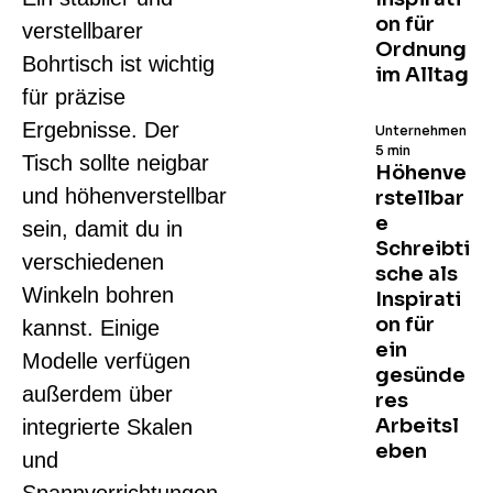
on für
verstellbarer
Ordnung
Bohrtisch ist wichtig
im Alltag
für präzise
Ergebnisse. Der
Unternehmen
5 min
Tisch sollte neigbar
Höhenve
und höhenverstellbar
rstellbar
e
sein, damit du in
Schreibti
verschiedenen
sche als
Winkeln bohren
Inspirati
on für
kannst. Einige
ein
Modelle verfügen
gesünde
außerdem über
res
Arbeitsl
integrierte Skalen
eben
und