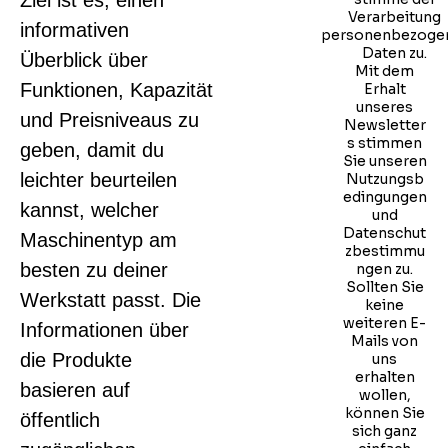
Ziel ist es, einen
Verarbeitung
informativen
personenbezoge
Daten zu.
Überblick über
Mit dem
Funktionen, Kapazität
Erhalt
unseres
und Preisniveaus zu
Newsletter
s stimmen
geben, damit du
Sie unseren
leichter beurteilen
Nutzungsb
edingungen
kannst, welcher
und
Datenschut
Maschinentyp am
zbestimmu
besten zu deiner
ngen zu.
Sollten Sie
Werkstatt passt. Die
keine
weiteren E-
Informationen über
Mails von
die Produkte
uns
erhalten
basieren auf
wollen,
können Sie
öffentlich
sich ganz