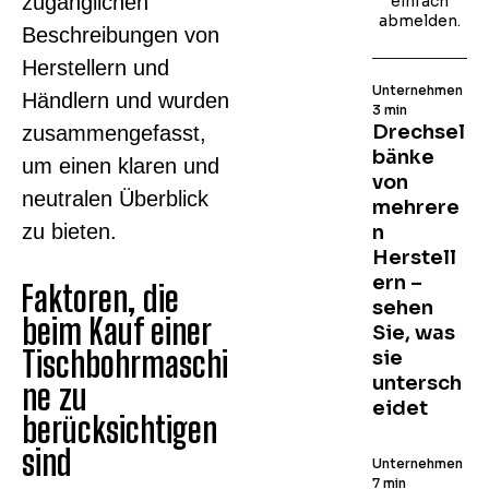
zugänglichen
einfach
abmelden.
Beschreibungen von
Herstellern und
Unternehmen
Händlern und wurden
3 min
Drechsel
zusammengefasst,
bänke
um einen klaren und
von
neutralen Überblick
mehrere
zu bieten.
n
Herstell
ern –
Faktoren, die
sehen
beim Kauf einer
Sie, was
Tischbohrmaschi
sie
untersch
ne zu
eidet
berücksichtigen
sind
Unternehmen
7 min