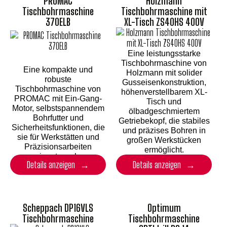
PROMAC
Holzmann
Tischbohrmaschine
Tischbohrmaschine mit
370ELB
XL-Tisch ZS40HS 400V
Eine leistungsstarke
Tischbohrmaschine von
Eine kompakte und
Holzmann mit solider
robuste
Gusseisenkonstruktion,
Tischbohrmaschine von
höhenverstellbarem XL-
PROMAC mit Ein-Gang-
Tisch und
Motor, selbstspannendem
ölbadgeschmiertem
Bohrfutter und
Getriebekopf, die stabiles
Sicherheitsfunktionen, die
und präzises Bohren in
sie für Werkstätten und
großen Werkstücken
Präzisionsarbeiten
ermöglicht.
geeignet machen.
Details anzeigen
Details anzeigen
Scheppach DP16VLS
Optimum
Tischbohrmaschine
Tischbohrmaschine