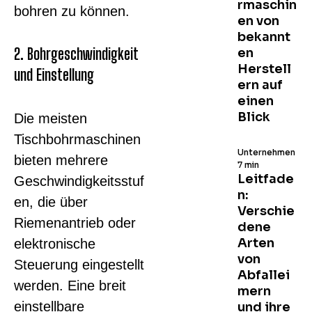
rmaschin
bohren zu können.
en von
bekannt
2. Bohrgeschwindigkeit
en
Herstell
und Einstellung
ern auf
einen
Blick
Die meisten
Tischbohrmaschinen
Unternehmen
bieten mehrere
7 min
Leitfade
Geschwindigkeitsstuf
n:
en, die über
Verschie
Riemenantrieb oder
dene
Arten
elektronische
von
Steuerung eingestellt
Abfallei
werden. Eine breit
mern
einstellbare
und ihre