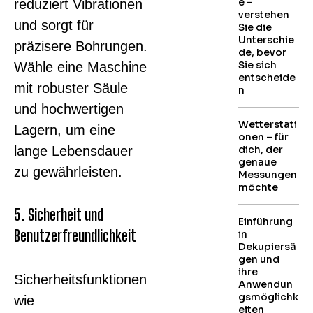
e –
reduziert Vibrationen
verstehen
und sorgt für
Sie die
Unterschie
präzisere Bohrungen.
de, bevor
Sie sich
Wähle eine Maschine
entscheide
mit robuster Säule
n
und hochwertigen
Wetterstati
Lagern, um eine
onen – für
lange Lebensdauer
dich, der
genaue
zu gewährleisten.
Messungen
möchte
5. Sicherheit und
Einführung
Benutzerfreundlichkeit
in
Dekupiersä
gen und
ihre
Sicherheitsfunktionen
Anwendun
gsmöglichk
wie
eiten