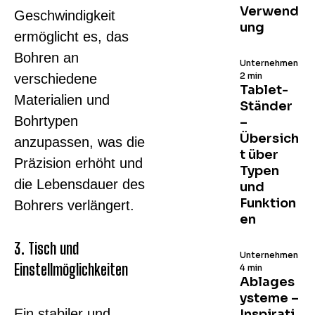
Verwend
Geschwindigkeit
ung
ermöglicht es, das
Bohren an
Unternehmen
2 min
verschiedene
Tablet-
Materialien und
Ständer
Bohrtypen
–
Übersich
anzupassen, was die
t über
Präzision erhöht und
Typen
die Lebensdauer des
und
Funktion
Bohrers verlängert.
en
3. Tisch und
Unternehmen
Einstellmöglichkeiten
4 min
Ablages
ysteme –
Ein stabiler und
Inspirati