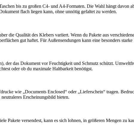
 C7-Taschen bis zu großen C4- und A4-Formaten. Die Wahl hängt davon
s Dokument flach liegen kann, ohne unnötig gefaltet zu werden.
ber die Qualität des Klebers variiert. Wenn du Pakete aus verschiedene
berflächen gut haftet. Für Außensendungen kann eine besonders starke K
en), der das Dokument vor Feuchtigkeit und Schmutz schützt. Umweltfr
chtest oder ob du maximale Haltbarkeit benötigst.
ufdrucke wie „Documents Enclosed“ oder „Lieferschein“ tragen. Bedruc
 neutraleres Erscheinungsbild bieten.
ele Pakete versendest, kann es sich lohnen, in größeren Mengen zu ka