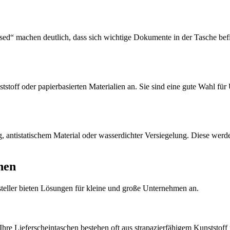
ed“ machen deutlich, dass sich wichtige Dokumente in der Tasche befi
nststoff oder papierbasierten Materialien an. Sie sind eine gute Wahl 
, antistatischem Material oder wasserdichter Versiegelung. Diese werde
hen
rsteller bieten Lösungen für kleine und große Unternehmen an.
re Lieferscheintaschen bestehen oft aus strapazierfähigem Kunststoff m